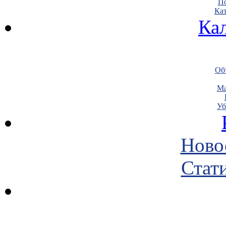
По
Кат
Ка
Объ
Ма
Уб
Ново
Стати