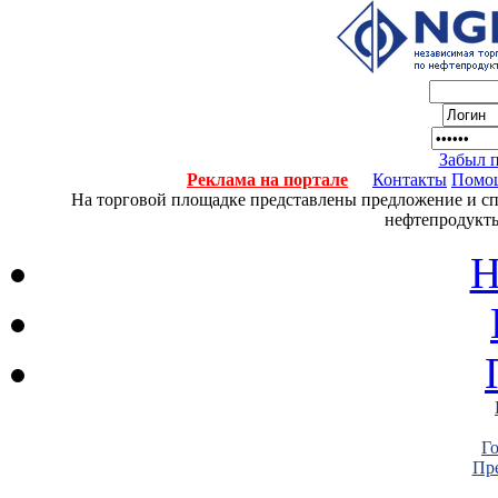
Забыл 
Реклама на портале
Контакты
Помо
На торговой площадке представлены предложение и спро
нефтепродукты
Н
Г
Пре