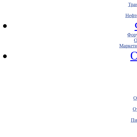
Тра
Нефт
Фору
О
Маркети
О
О
О
Пи