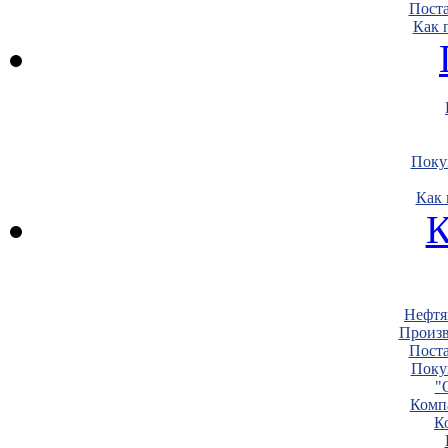
Пост
Как 
Поку
Как 
К
Нефтя
Произв
Пост
Поку
"
Комп
К