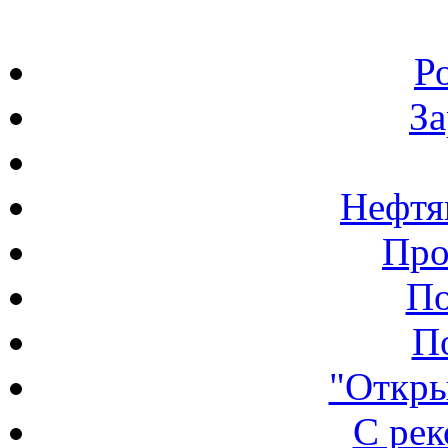
Р
З
Нефтя
Про
По
П
"Откры
С ре