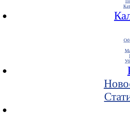
По
Кат
Ка
Объ
Ма
Уб
Ново
Стати