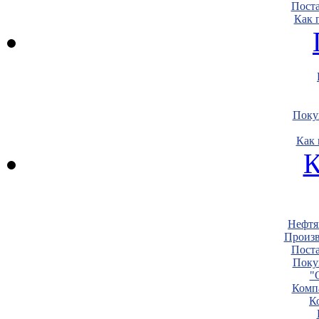
Пост
Как 
Поку
Как 
К
Нефтя
Произв
Пост
Поку
"
Комп
К