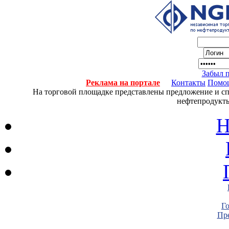
Забыл 
Реклама на портале
Контакты
Помо
На торговой площадке представлены предложение и спро
нефтепродукты
Н
Г
Пре