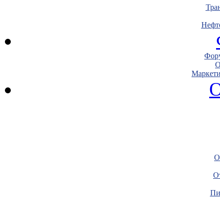
Тра
Нефт
Фору
О
Маркети
О
О
О
Пи