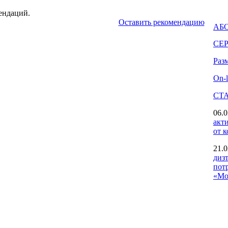
ендаций.
Оставить рекомендацию
АБ
СЕ
Раз
On-
СТ
06.0
акт
от 
21.0
диз
пот
«Мо