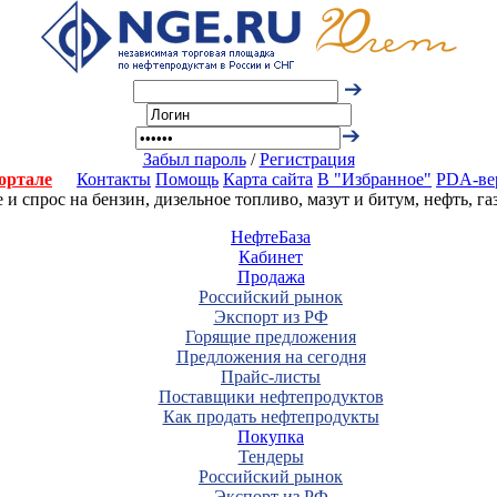
Забыл пароль
/
Регистрация
ортале
Контакты
Помощь
Карта сайта
В "Избранное"
PDA-ве
 спрос на бензин, дизельное топливо, мазут и битум, нефть, г
НефтеБаза
Кабинет
Продажа
Российский рынок
Экспорт из РФ
Горящие предложения
Предложения на сегодня
Прайс-листы
Поставщики нефтепродуктов
Как продать нефтепродукты
Покупка
Тендеры
Российский рынок
Экспорт из РФ