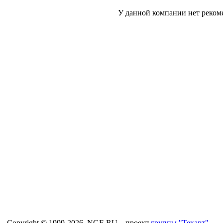
У данной компании нет реком
Copyright © 1999-2026, NGE.RU – проект
группы "Текарт"
.