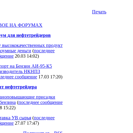
Печать
ВОЕ НА ФОРУМАХ
ум для нефтетрейдеров
 высококачественных продукт
разумные деньги
(
последнее
бщение
20.03 14:02
)
порт на Бензин АИ-95-К5
изводитель НКНПЗ
леднее сообщение
17.03 17:20
)
т нефтетрейдера
аноповышающие присадки
 бензина
(
последнее сообщение
8 15:22
)
тавка УВ сырья
(
последнее
бщение
27.07 17:47
)