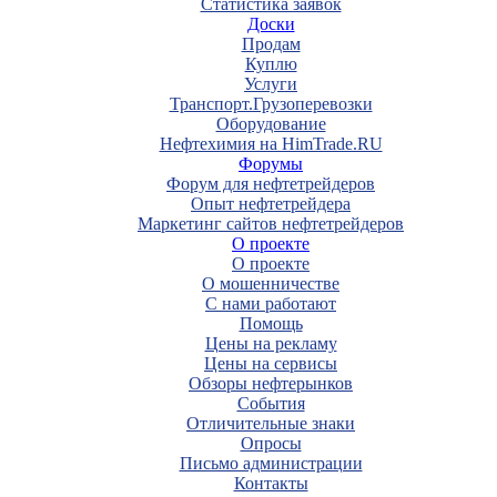
Статистика заявок
Доски
Продам
Куплю
Услуги
Транспорт.Грузоперевозки
Оборудование
Нефтехимия на HimTrade.RU
Форумы
Форум для нефтетрейдеров
Опыт нефтетрейдера
Маркетинг сайтов нефтетрейдеров
О проекте
О проекте
О мошенничестве
С нами работают
Помощь
Цены на рекламу
Цены на сервисы
Обзоры нефтерынков
События
Отличительные знаки
Опросы
Письмо администрации
Контакты