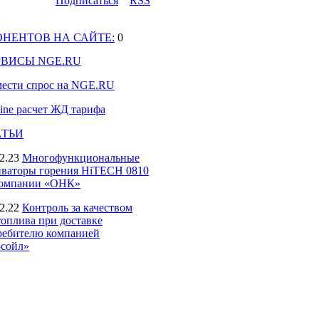
Подпиcаться
RSS
ОНЕНТОВ НА САЙТЕ:
0
РВИСЫ NGE.RU
мести спрос на NGE.RU
line расчет ЖД тарифа
АТЬИ
2.23
Многофункциональные
иваторы горения HiTECH 0810
компании «ОНК»
2.22
Контроль за качеством
топлива при доставке
ребителю компанией
сойл»