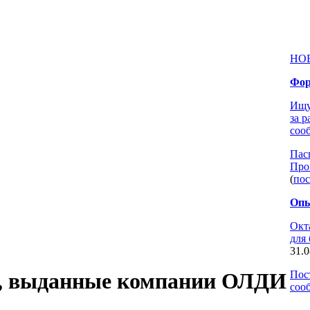
НО
Фор
Ищу
за 
соо
Пас
Про
(
пос
Опы
Окт
для
31.0
Пос
, выданные компании
ОЛДИ
соо