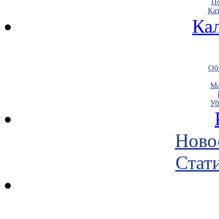
По
Кат
Ка
Объ
Ма
Уб
Ново
Стати