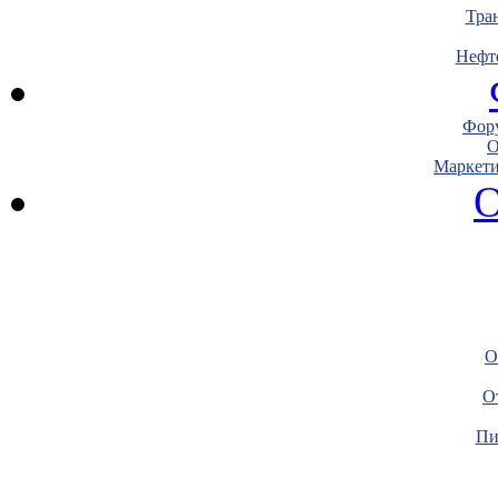
Тра
Нефт
Фору
О
Маркети
О
О
О
Пи