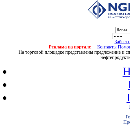
Забыл 
Реклама на портале
Контакты
Помо
На торговой площадке представлены предложение и спро
нефтепродукты
Н
Г
Пре