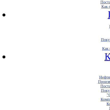
Пост
Как 
Поку
Как 
К
Нефтя
Произв
Пост
Поку
"
Комп
К