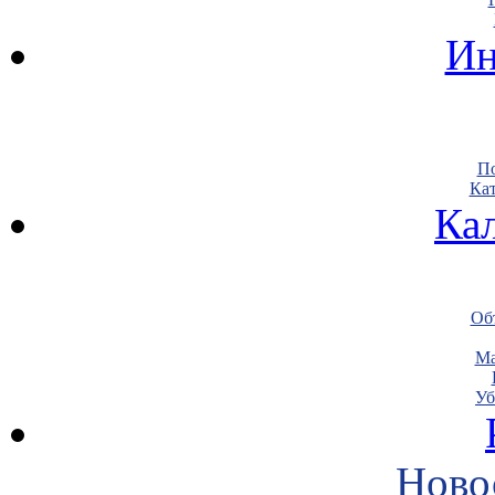
Ин
По
Кат
Ка
Объ
Ма
Уб
Ново