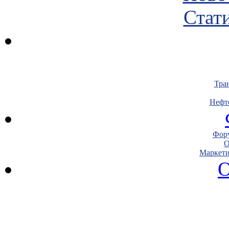
Стати
Тра
Нефт
Фору
О
Маркети
О