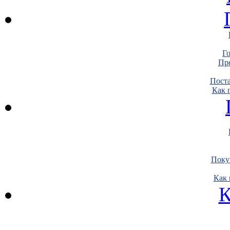
Г
Пре
Пост
Как 
Поку
Как 
К