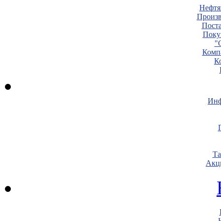
Нефтя
Произв
Пост
Поку
"
Комп
К
Инф
Т
Акц