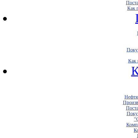
Пост
Как 
Поку
Как 
К
Нефтя
Произв
Пост
Поку
"
Комп
К