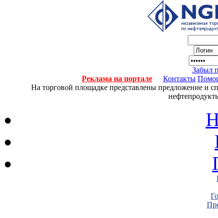
Забыл 
Реклама на портале
Контакты
Помо
На торговой площадке представлены предложение и спро
нефтепродукты
Н
Г
Пре