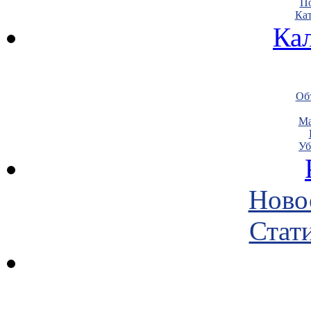
По
Кат
Ка
Объ
Ма
Уб
Ново
Стати