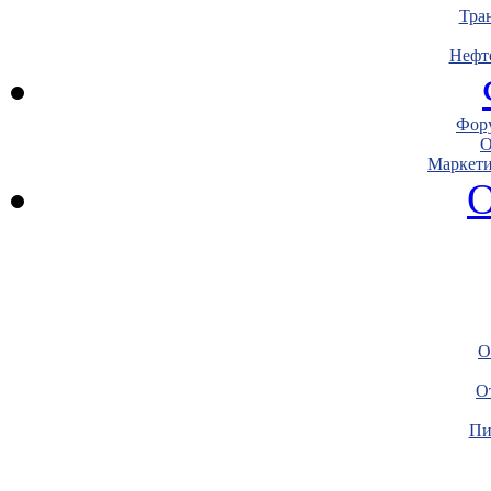
Тра
Нефт
Фору
О
Маркети
О
О
О
Пи