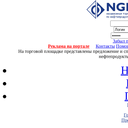
Забыл 
Реклама на портале
Контакты
Помо
На торговой площадке представлены предложение и спро
нефтепродукты
Н
Г
Пре