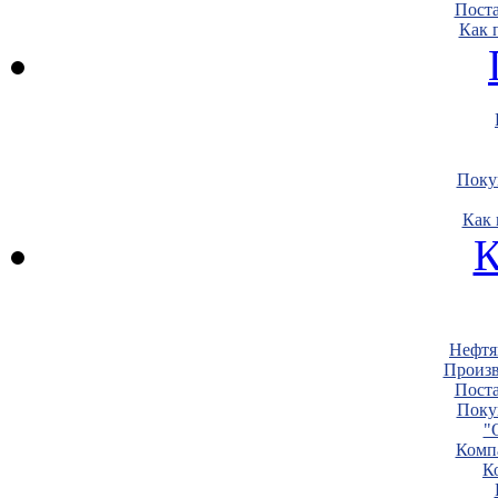
Пост
Как 
Поку
Как 
К
Нефтя
Произв
Пост
Поку
"
Комп
К