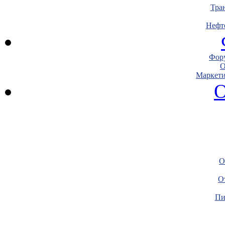
Тра
Нефт
Фору
О
Маркети
О
О
О
Пи