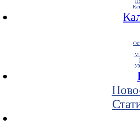
По
Кат
Ка
Объ
Ма
Уб
Ново
Стати