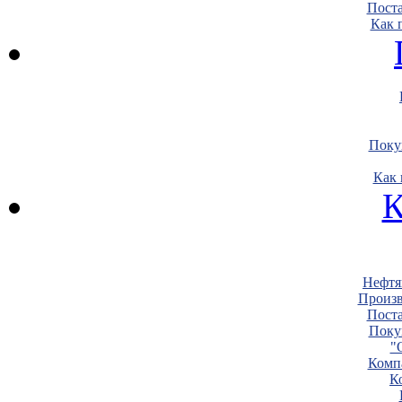
Пост
Как 
Поку
Как 
К
Нефтя
Произв
Пост
Поку
"
Комп
К