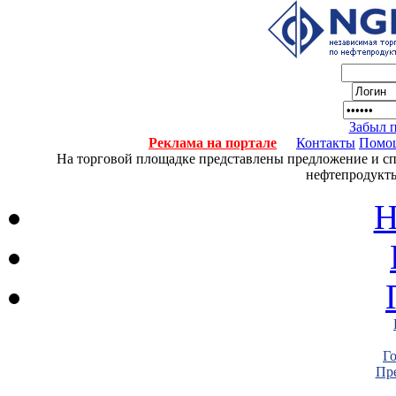
Забыл 
Реклама на портале
Контакты
Помо
На торговой площадке представлены предложение и спро
нефтепродукты
Н
Г
Пре