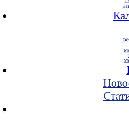
По
Кат
Ка
Объ
Ма
Уб
Ново
Стати