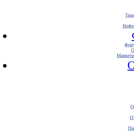
Тра
Нефт
Фору
О
Маркети
О
О
О
Пи