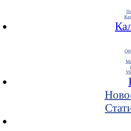
По
Кат
Ка
Объ
Ма
Уб
Ново
Стати