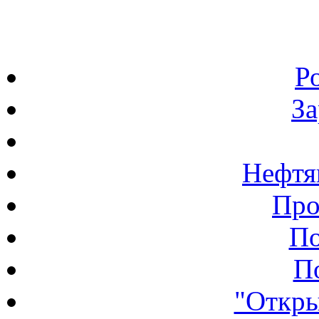
Р
З
Нефтя
Про
По
П
"Откры