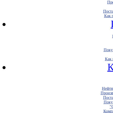
Пре
Пост
Как 
Поку
Как 
К
Нефтя
Произв
Пост
Поку
"
Комп