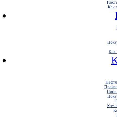
Пост
Как 
Поку
Как 
К
Нефтя
Произв
Пост
Поку
"
Комп
К