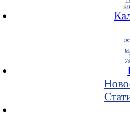
По
Кат
Ка
Объ
Ма
Уб
Ново
Стати