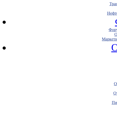
Тра
Нефт
Фору
О
Маркети
О
О
О
Пи