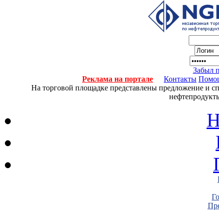
Забыл 
Реклама на портале
Контакты
Помо
На торговой площадке представлены предложение и спро
нефтепродукты
Н
Г
Пре