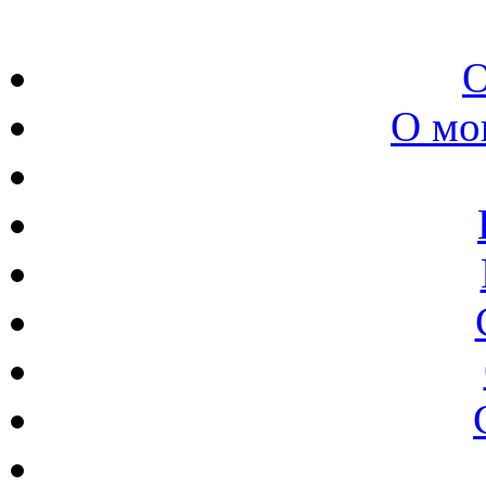
О
О мо