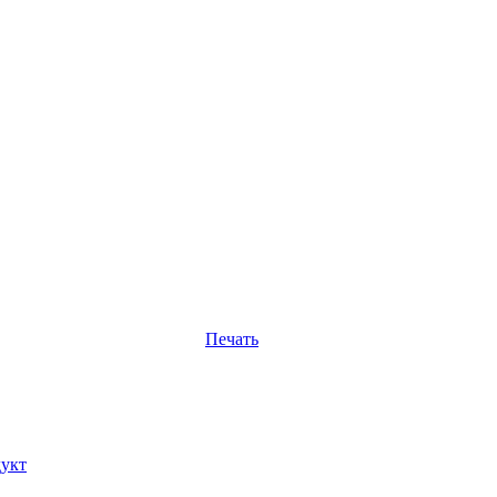
Печать
укт