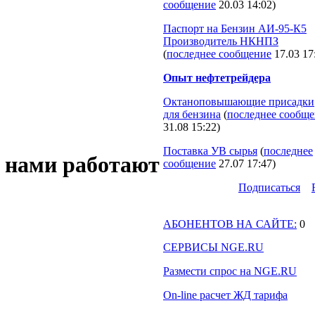
сообщение
20.03 14:02
)
Паспорт на Бензин АИ-95-К5
Производитель НКНПЗ
(
последнее сообщение
17.03 17
Опыт нефтетрейдера
Октаноповышающие присадки
для бензина
(
последнее сообщ
31.08 15:22
)
Поставка УВ сырья
(
последнее
 нами работают
сообщение
27.07 17:47
)
Подпиcаться
АБОНЕНТОВ НА САЙТЕ:
0
СЕРВИСЫ NGE.RU
Размести спрос на NGE.RU
On-line расчет ЖД тарифа