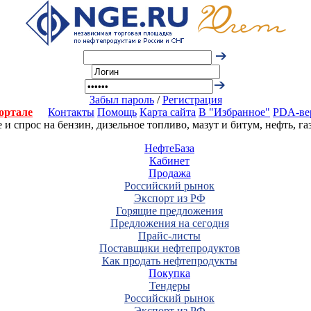
Забыл пароль
/
Регистрация
ортале
Контакты
Помощь
Карта сайта
В "Избранное"
PDA-ве
 спрос на бензин, дизельное топливо, мазут и битум, нефть, г
НефтеБаза
Кабинет
Продажа
Российский рынок
Экспорт из РФ
Горящие предложения
Предложения на сегодня
Прайс-листы
Поставщики нефтепродуктов
Как продать нефтепродукты
Покупка
Тендеры
Российский рынок
Экспорт из РФ