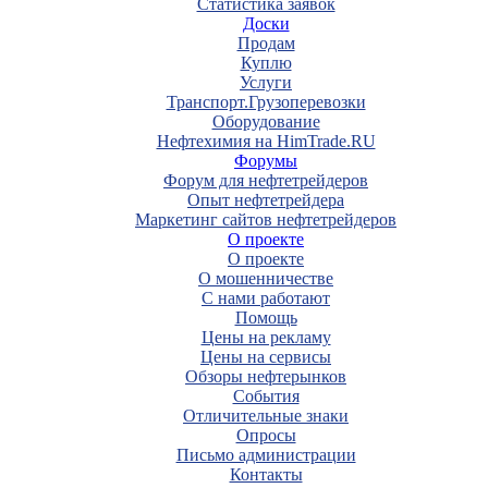
Статистика заявок
Доски
Продам
Куплю
Услуги
Транспорт.Грузоперевозки
Оборудование
Нефтехимия на HimTrade.RU
Форумы
Форум для нефтетрейдеров
Опыт нефтетрейдера
Маркетинг сайтов нефтетрейдеров
О проекте
О проекте
О мошенничестве
С нами работают
Помощь
Цены на рекламу
Цены на сервисы
Обзоры нефтерынков
События
Отличительные знаки
Опросы
Письмо администрации
Контакты