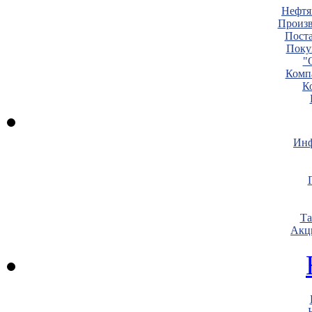
Нефтя
Произв
Пост
Поку
"
Комп
К
Инф
Т
Акц