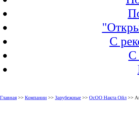
П
"Откры
С ре
С
Главная
>>
Компании
>>
Зарубежные
>>
ОсОО Накта Ойл
>> А