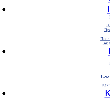
Г
Пре
Пост
Как 
Поку
Как 
К