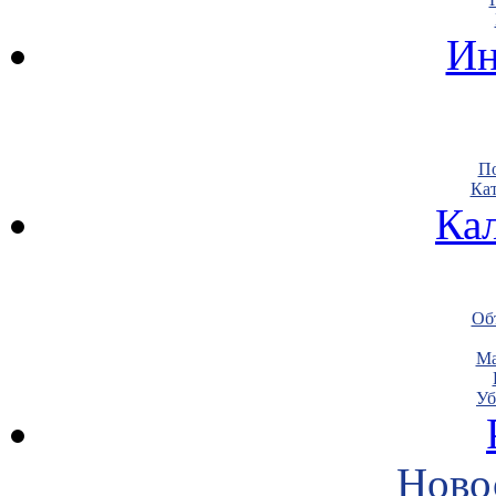
Ин
По
Кат
Ка
Объ
Ма
Уб
Ново