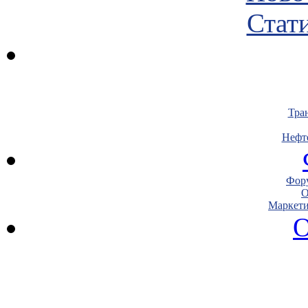
Стати
Тра
Нефт
Фору
О
Маркети
О