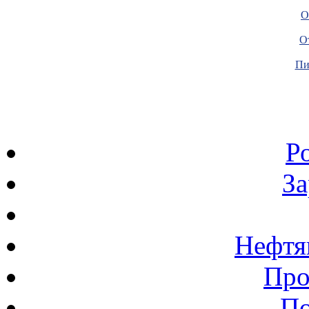
О
О
Пи
Р
З
Нефтя
Про
По