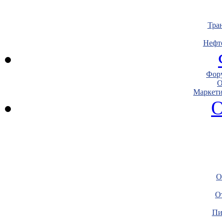
Тра
Нефт
Фору
О
Маркети
О
О
О
Пи