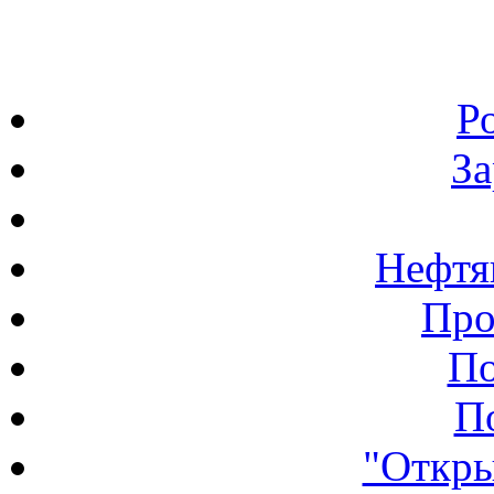
Р
З
Нефтя
Про
По
П
"Откры