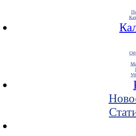
По
Кат
Ка
Объ
Ма
Уб
Ново
Стати