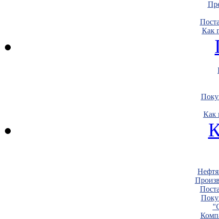
Пре
Пост
Как 
Поку
Как 
К
Нефтя
Произв
Пост
Поку
"
Комп