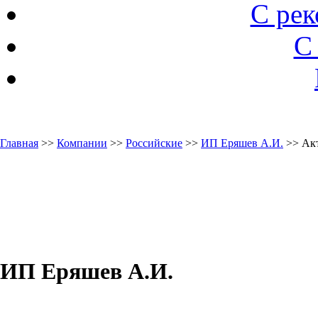
С ре
С
Главная
>>
Компании
>>
Российские
>>
ИП Еряшев А.И.
>> Ак
ИП Еряшев А.И.