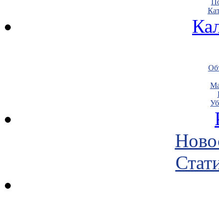
По
Кат
Ка
Объ
Ма
Уб
Ново
Стати