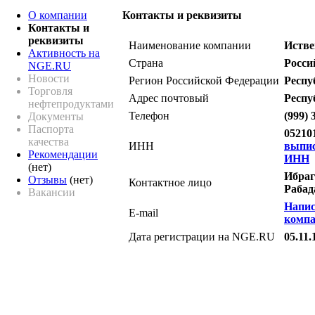
О компании
Контакты и реквизиты
Контакты и
реквизиты
Наименование компании
Истве
Активность на
Страна
Росси
NGE.RU
Новости
Регион Российской Федерации
Респу
Торговля
Адрес почтовый
Респу
нефтепродуктами
Телефон
(999) 
Документы
Паспорта
05210
качества
ИНН
выпи
Рекомендации
ИНН
(нет)
Ибраг
Отзывы
(нет)
Контактное лицо
Рабад
Вакансии
Напис
E-mail
комп
Дата регистрации на NGE.RU
05.11.