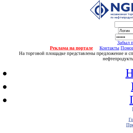
Забыл 
Реклама на портале
Контакты
Помо
На торговой площадке представлены предложение и спро
нефтепродукты
Н
Г
Пре