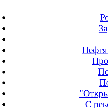
Р
З
Нефтя
Про
По
П
"Откры
С ре