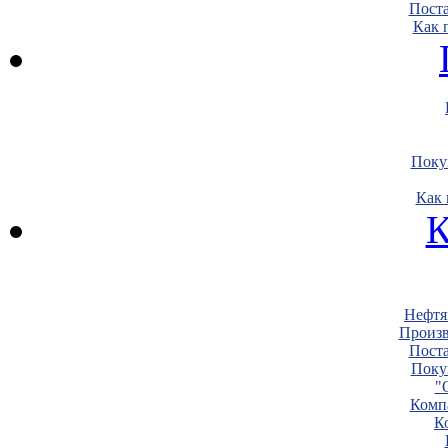
Пост
Как 
Поку
Как 
К
Нефтя
Произв
Пост
Поку
"
Комп
К