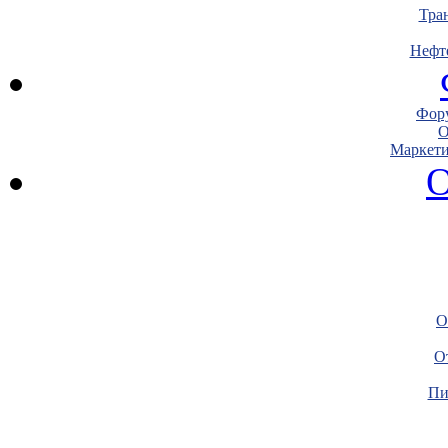
Тра
Нефт
Фору
О
Маркети
О
О
О
Пи