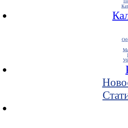
По
Кат
Ка
Объ
Ма
Уб
Ново
Стати