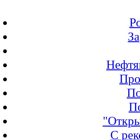
Р
З
Нефтя
Про
По
П
"Откры
С ре