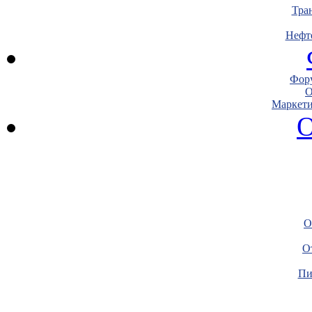
Тра
Нефт
Фору
О
Маркети
О
О
О
Пи