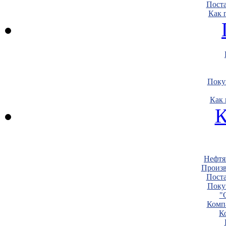
Пост
Как 
Поку
Как 
К
Нефтя
Произв
Пост
Поку
"
Комп
К