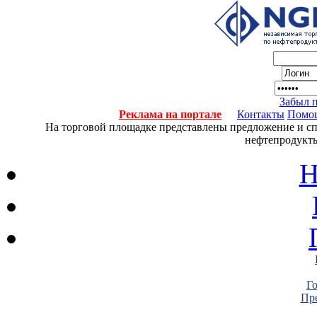
Забыл 
Реклама на портале
Контакты
Помо
На торговой площадке представлены предложение и спро
нефтепродукты
Н
Г
Пре