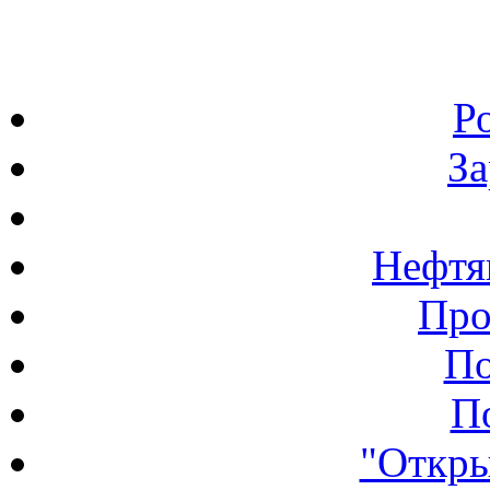
Р
З
Нефтя
Про
По
П
"Откры