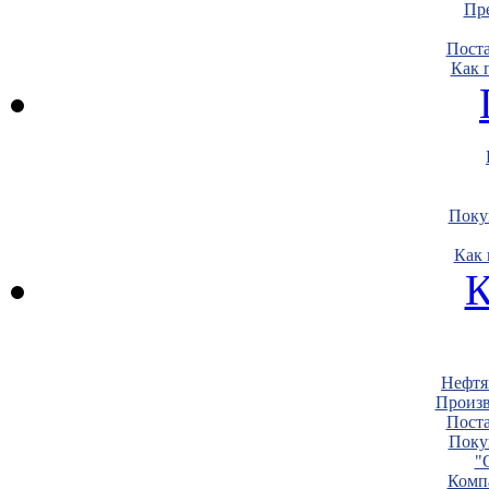
Пре
Пост
Как 
Поку
Как 
К
Нефтя
Произв
Пост
Поку
"
Комп