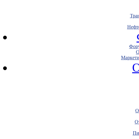
Тра
Нефт
Фору
О
Маркети
О
О
О
Пи