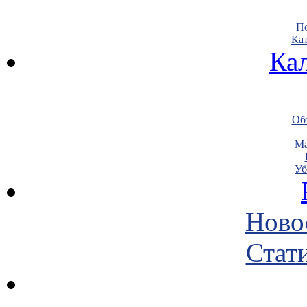
По
Кат
Ка
Объ
Ма
Уб
Ново
Стати