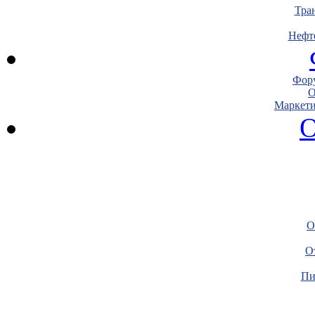
Тра
Нефт
Фору
О
Маркети
О
О
О
Пи