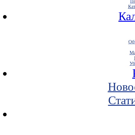
По
Кат
Ка
Объ
Ма
Уб
Ново
Стати