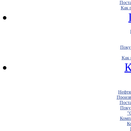
Пост
Как 
Поку
Как 
К
Нефтя
Произв
Пост
Поку
"
Комп
К