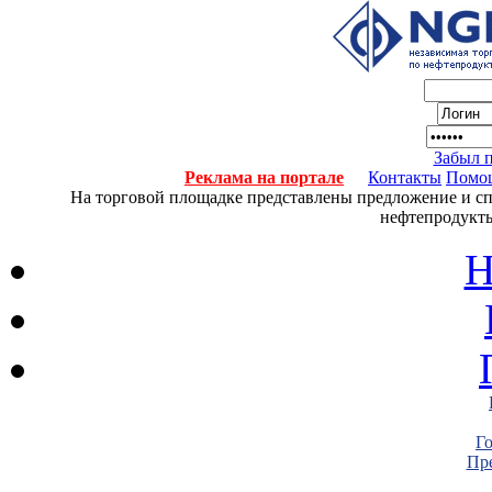
Забыл 
Реклама на портале
Контакты
Помо
На торговой площадке представлены предложение и спро
нефтепродукты
Н
Г
Пре