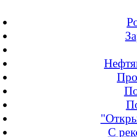
Р
З
Нефтя
Про
По
П
"Откры
С ре