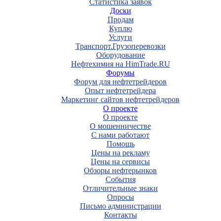
Статистика заявок
Доски
Продам
Куплю
Услуги
Транспорт.Грузоперевозки
Оборудование
Нефтехимия на HimTrade.RU
Форумы
Форум для нефтетрейдеров
Опыт нефтетрейдера
Маркетинг сайтов нефтетрейдеров
О проекте
О проекте
О мошенничестве
С нами работают
Помощь
Цены на рекламу
Цены на сервисы
Обзоры нефтерынков
События
Отличительные знаки
Опросы
Письмо администрации
Контакты