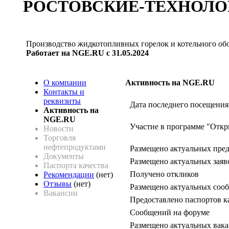
РОСТОВСКИЕ-ТЕХНОЛО
Производство жидкотопливных горелок и котельного об
Работает на NGE.RU с 31.05.2024
О компании
Активность на NGE.RU
Контакты и
реквизиты
Дата последнего посещения
Активность на
NGE.RU
Участие в программе "Откр
Новости
Торговля
нефтепродуктами
Размещено актуальных пре
Документы
Размещено актуальных заяв
Паспорта качества
Получено откликов
Рекомендации
(нет)
Отзывы
(нет)
Размещено актуальных сооб
Вакансии
Предоставлено паспортов к
Сообщений на форуме
Размещено актуальных вак