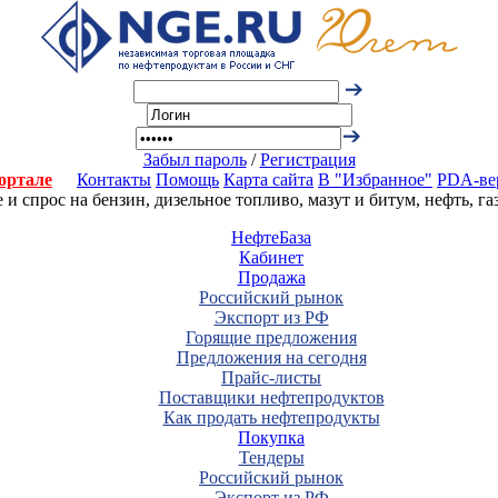
Забыл пароль
/
Регистрация
ортале
Контакты
Помощь
Карта сайта
В "Избранное"
PDA-ве
 спрос на бензин, дизельное топливо, мазут и битум, нефть, г
НефтеБаза
Кабинет
Продажа
Российский рынок
Экспорт из РФ
Горящие предложения
Предложения на сегодня
Прайс-листы
Поставщики нефтепродуктов
Как продать нефтепродукты
Покупка
Тендеры
Российский рынок
Экспорт из РФ