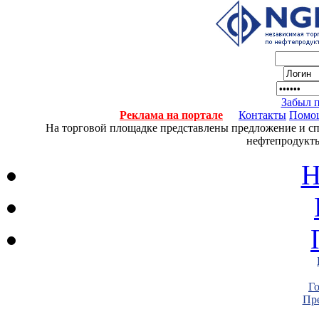
Забыл 
Реклама на портале
Контакты
Помо
На торговой площадке представлены предложение и спро
нефтепродукты
Н
Г
Пре