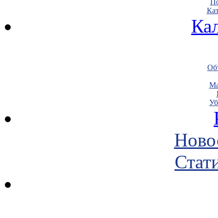
По
Кат
Ка
Объ
Ма
Уб
Ново
Стати