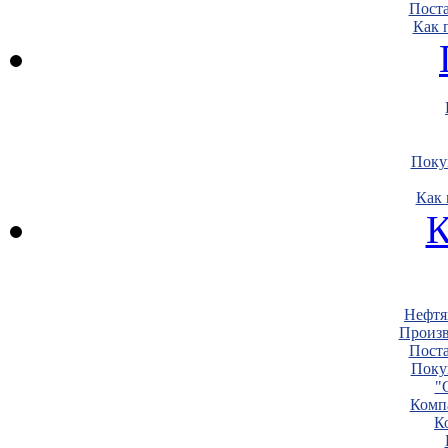
Пост
Как 
Поку
Как 
К
Нефтя
Произв
Пост
Поку
"
Комп
К