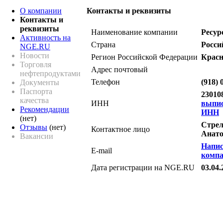
О компании
Контакты и реквизиты
Контакты и
реквизиты
Наименование компании
Ресур
Активность на
Страна
Росси
NGE.RU
Новости
Регион Российской Федерации
Красн
Торговля
Адрес почтовый
нефтепродуктами
Телефон
(918) 
Документы
Паспорта
23010
качества
ИНН
выпи
Рекомендации
ИНН
(нет)
Стрел
Отзывы
(нет)
Контактное лицо
Анато
Вакансии
Напис
E-mail
комп
Дата регистрации на NGE.RU
03.04.