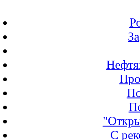
Р
З
Нефтя
Про
По
П
"Откры
С ре