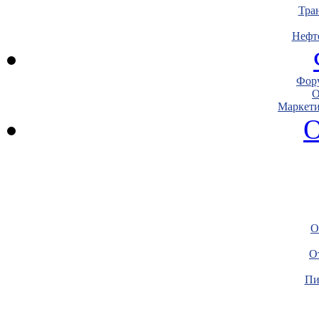
Тра
Нефт
Фору
О
Маркети
О
О
О
Пи