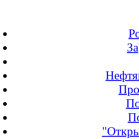
Р
З
Нефтя
Про
По
П
"Откры