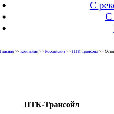
С ре
С
Главная
>>
Компании
>>
Российские
>>
ПТК-Трансойл
>> Отз
ПТК-Трансойл