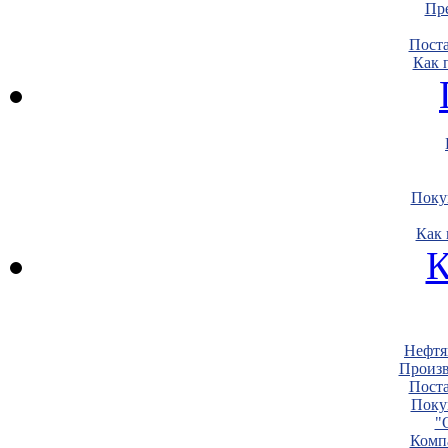
Пре
Пост
Как 
Поку
Как 
К
Нефтя
Произв
Пост
Поку
"
Комп