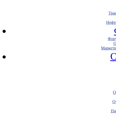
Тра
Нефт
Фору
О
Маркети
О
О
О
Пи