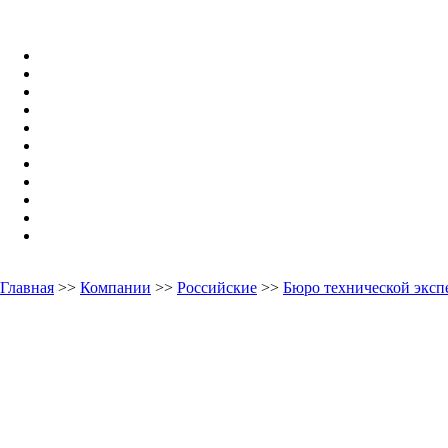
Главная
>>
Компании
>>
Российские
>>
Бюро технической экс