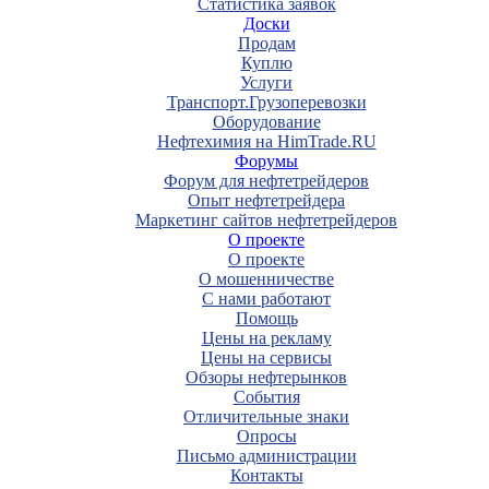
Статистика заявок
Доски
Продам
Куплю
Услуги
Транспорт.Грузоперевозки
Оборудование
Нефтехимия на HimTrade.RU
Форумы
Форум для нефтетрейдеров
Опыт нефтетрейдера
Маркетинг сайтов нефтетрейдеров
О проекте
О проекте
О мошенничестве
С нами работают
Помощь
Цены на рекламу
Цены на сервисы
Обзоры нефтерынков
События
Отличительные знаки
Опросы
Письмо администрации
Контакты