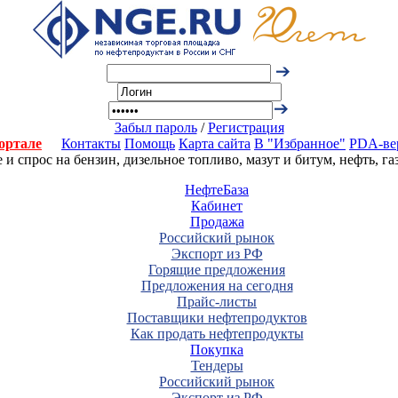
Забыл пароль
/
Регистрация
ортале
Контакты
Помощь
Карта сайта
В "Избранное"
PDA-ве
 спрос на бензин, дизельное топливо, мазут и битум, нефть, г
НефтеБаза
Кабинет
Продажа
Российский рынок
Экспорт из РФ
Горящие предложения
Предложения на сегодня
Прайс-листы
Поставщики нефтепродуктов
Как продать нефтепродукты
Покупка
Тендеры
Российский рынок
Экспорт из РФ