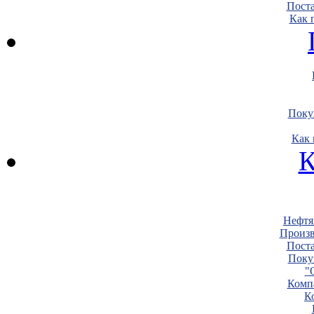
Пост
Как 
Поку
Как 
К
Нефтя
Произв
Пост
Поку
"
Комп
К