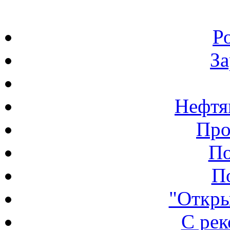
Р
З
Нефтя
Про
По
П
"Откры
С ре