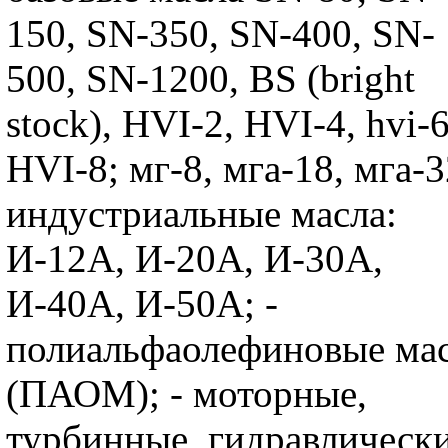
150, SN-350, SN-400, SN-
500, SN-1200, BS (bright
stock), HVI-2, HVI-4, hvi-6
HVI-8; мг-8, мга-18, мга-3
индустриальные масла:
И-12А, И-20А, И-30А,
И-40А, И-50А; -
полиальфаолефиновые ма
(ПАОМ); - моторные,
турбинные, гидравлически