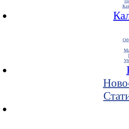
По
Кат
Ка
Объ
Ма
Уб
Ново
Стати