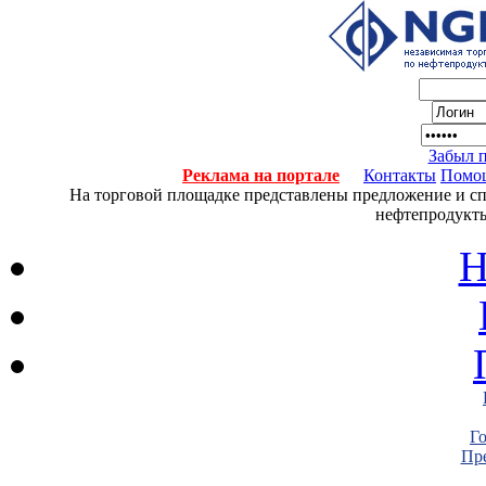
Забыл 
Реклама на портале
Контакты
Помо
На торговой площадке представлены предложение и спро
нефтепродукты
Н
Г
Пре