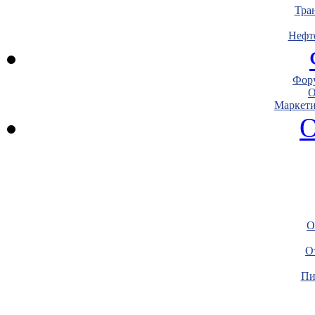
Тра
Нефт
Фору
О
Маркети
О
О
О
Пи