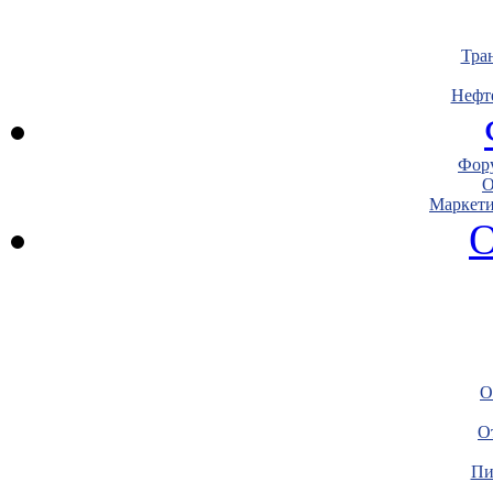
Тра
Нефт
Фору
О
Маркети
О
О
О
Пи