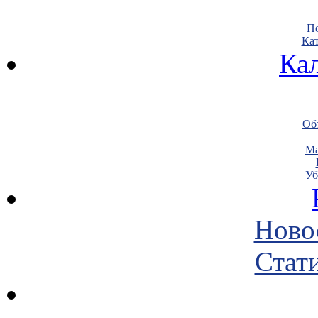
По
Кат
Ка
Объ
Ма
Уб
Ново
Стати