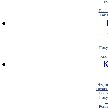
Пре
Пост
Как 
Поку
Как 
К
Нефтя
Произв
Пост
Поку
"
Комп