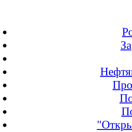
Р
З
Нефтя
Про
По
П
"Откры