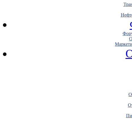
Тра
Нефт
Фору
О
Маркети
О
О
О
Пи