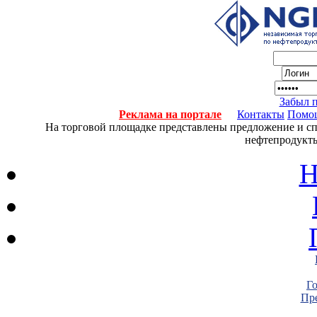
Забыл 
Реклама на портале
Контакты
Помо
На торговой площадке представлены предложение и спро
нефтепродукты
Н
Г
Пре