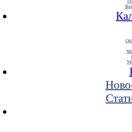
По
Кат
Ка
Объ
Ма
Уб
Ново
Стати