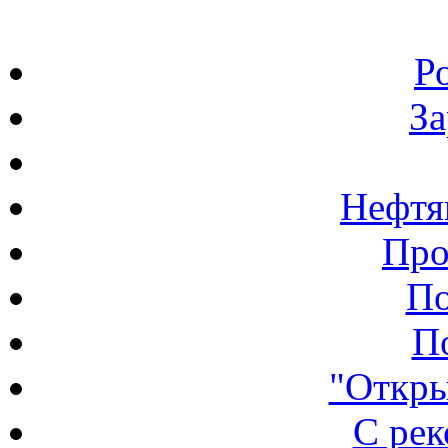
Р
З
Нефтя
Про
По
П
"Откры
С ре