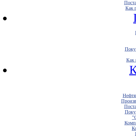
Пост
Как 
Поку
Как 
К
Нефтя
Произв
Пост
Поку
"
Комп
К