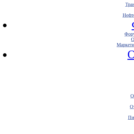
Тра
Нефт
Фору
О
Маркети
О
О
О
Пи