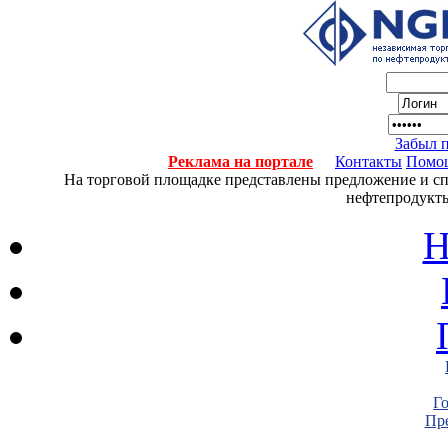
Забыл 
Реклама на портале
Контакты
Помо
На торговой площадке представлены предложение и спро
нефтепродукты
Н
Г
Пре