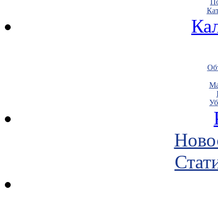
По
Кат
Ка
Объ
Ма
Уб
Ново
Стати