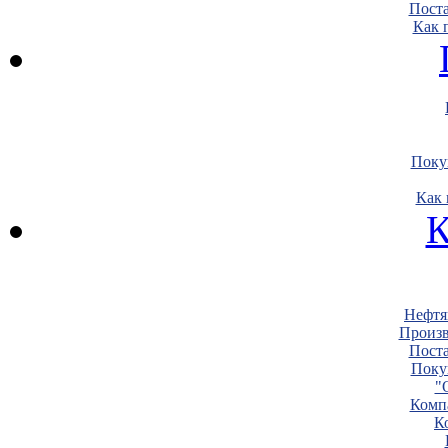
Пост
Как 
Поку
Как 
К
Нефтя
Произв
Пост
Поку
"
Комп
К