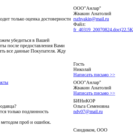
ООО"Анлар"
Жвакин Анатолий
ходит только оценка достоверности
rszhvakin@mail.ru
Файл:
fr_40319_20070824.doc(22.5К
ожем убедиться в Вашей
нты после предоставления Вами
ить все данные Покупателя. Жду
Гость
Николай
Написать письмо >>
акты
ООО"Анлар"
Жвакин Анатолий
Написать письмо >>
БИНиКОР
родавца?
Ольга Семеновна
тся только подлинность
ndv07@mail.ru
 методом проб и ошибок.
Синдиком, ООО