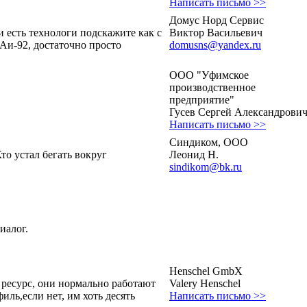
Написать письмо >>
Домус Норд Сервис
 есть технологи подскажите как с
Виктор Васильевич
Аи-92, достаточно просто
domusns@yandex.ru
ООО "Уфимское
производственное
предприятие"
Гусев Сергей Александрови
Написать письмо >>
Синдиком, ООО
о устал бегать вокруг
Леонид Н.
sindikom@bk.ru
.
иалог.
Henschel GmbX
 ресурс, они нормально работают
Valery Henschel
иль,если нет, им хоть десять
Написать письмо >>