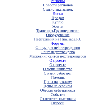
Регионы
Новости регионов
Статистика заявок
Доски
Продам
Куплю
Услуги
Транспорт.Грузоперевозки
Оборудование
Нефтехимия на HimTrade.RU
Форумы
Форум для нефтетрейдеров
Опыт нефтетрейдера
Маркетинг сайтов нефтетрейдеров
О проекте
О проекте
О мошенничестве
С нами работают
Помощь
Цены на рекламу
Цены на сервисы
Обзоры нефтерынков
События
Отличительные знаки
Опросы