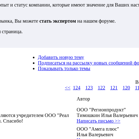
 опыт и статус компании, которые имеют значение для Ваших на
 рынка, Вы можете
стать экспертом
на нашем форуме.
 страница.
Добавить новую тему
Подписаться на рассылку новых сообщений ф
Показывать только темы
В
<<
124
123
122
121
120
1
Автор
ООО "Регионпродукт"
являются учредителем ООО "Реал
Тимошкин Илья Валерьевич
. Спасибо!
Написать письмо >>
ООО "Амега плюс"
Илья Валерьевич