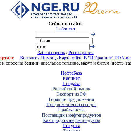
Сейчас на сайте
1 абонент
Забыл пароль
/
Регистрация
ортале
Контакты
Помощь
Карта сайта
В "Избранное"
PDA-ве
 спрос на бензин, дизельное топливо, мазут и битум, нефть, г
НефтеБаза
Кабинет
Продажа
Российский рынок
Экспорт из РФ
Горящие предложения
Предложения на сегодня
Прайс-листы
Поставщики нефтепродуктов
Как продать нефтепродукты
Покупка
Тендеры