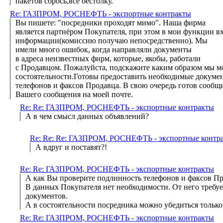
пакетов сбрось,всё бестолку.
Re: ГАЗПРОМ, РОСНЕФТЬ - экспортные контракты
Вы пишете: "посредники проходят мимо". Наша фирма
является партнёром Покупателя, при этом в мои функции в
информации(комиссию получаю непосредственно). Мы
имели много ошибок, когда направляли документы
в адреса неизвестных фирм, которые, якобы, работали
с Продавцом. Пожалуйста, подскажите каким образом мы м
состоятельности.Готовы предоставить необходимые докуме
телефонов и факсов Продавца. В свою очередь готов сообщ
Вашего сообщения на моей почте.
Re: Re: ГАЗПРОМ, РОСНЕФТЬ - экспортные контракты
А в чем смысл данных объявлений?
Re: Re: Re: ГАЗПРОМ, РОСНЕФТЬ - экспортные контр
А вдруг и поставят?!
Re: Re: ГАЗПРОМ, РОСНЕФТЬ - экспортные контракты
А как Вы проверите подлинность телефонов и факсов П
В данных Покупателя нет необходимости. От него требуе
документов.
А в состоятельности посредника можно убедиться только
Re: Re: ГАЗПРОМ, РОСНЕФТЬ - экспортные контракты