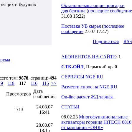
стоящих и будущих
Октаноповышающие присадки
для бензина
(
последнее сообщение
31.08 15:22
)
Поставка УВ сырья
(
последнее
сообщение
27.07 17:47
)
Подпиcаться
RSS
АБОНЕНТОВ НА САЙТЕ:
1
орума
СТК-ОЙЛ
, Пермский край
СЕРВИСЫ NGE.RU
сего тем:
9878
, страниц:
494
19
118
117
116
115
>>
Размести спрос на NGE.RU
Дата
Просмотров
сообщения
On-line расчет ЖД тарифа
24.08.07
СТАТЬИ
1713
16:41
06.02.23
Многофункциональные
активаторы горения HiTECH 0810
28.08.07
от компании «ОНК»
18:15