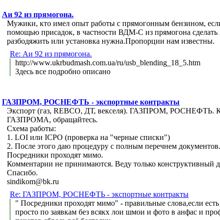
Аи 92 из прямогона.
Мужики, кто имел опыт работы с прямогонным бензином, если
помощью присадок, в частности ВДМ-С из прямогона сделать 
разбодяжить или установка нужна.Пропорции нам известны.
Re: Аи 92 из прямогона.
http://www.ukrbudmash.com.ua/ru/usb_blending_18_5.htm
Здесь все подробно описано
ГАЗПРОМ, РОСНЕФТЬ - экспортные контракты
Экспорт (газ, REBCO, ДТ, векселя). ГАЗПРОМ, РОСНЕФТЬ. Кт
ГАЗПРОМА, обращайтесь.
Схема работы:
1. LOI или ICPO (проверка на "черные списки")
2. После этого даю процедуру с полным перечнем документов
Посредники проходят мимо.
Комментарии не принимаются. Веду только конструктивный д
Спасибо.
sindikom@bk.ru
Re: ГАЗПРОМ, РОСНЕФТЬ - экспортные контракты
" Посредники проходят мимо" - правильные слова,если есть
просто по заявкам без всякх лои шмои и фото в анфас и проф