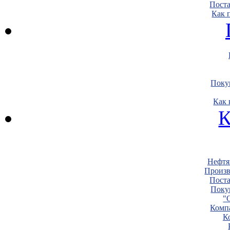
Пост
Как 
Поку
Как 
К
Нефтя
Произв
Пост
Поку
"
Комп
К