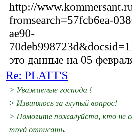
http://www.kommersant.ru
fromsearch=57fcb6ea-038
ae90-
70deb998723d&docsid=1
это данные на 05 февраля
Re: PLATT'S
> Уважаемые господа !
> Извиняюсь за глупый вопрос!
> Помогите пожалуйста, кто не с
труд отписать.