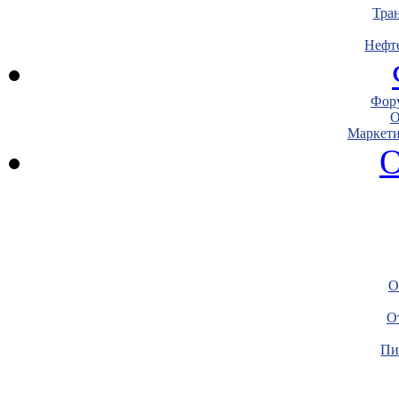
Тра
Нефт
Фору
О
Маркети
О
О
О
Пи