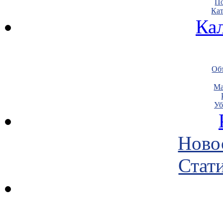
По
Кат
Ка
Объ
Ма
Уб
Ново
Стати