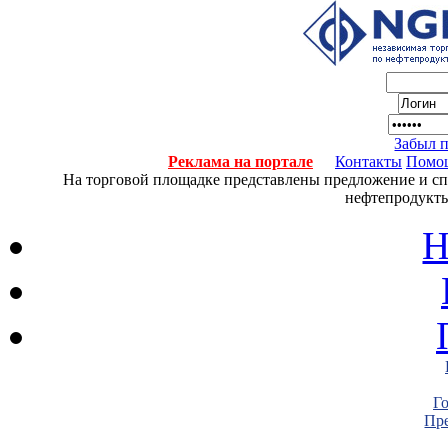
Забыл 
Реклама на портале
Контакты
Помо
На торговой площадке представлены предложение и спро
нефтепродукты
Н
Г
Пре