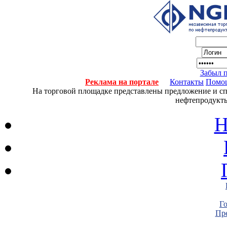
Забыл 
Реклама на портале
Контакты
Помо
На торговой площадке представлены предложение и спро
нефтепродукты
Н
Г
Пре