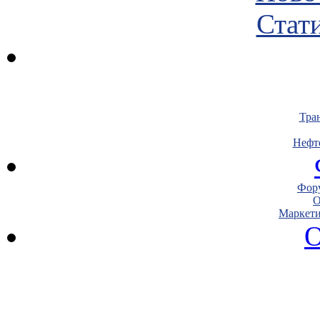
Стати
Тра
Нефт
Фору
О
Маркети
О