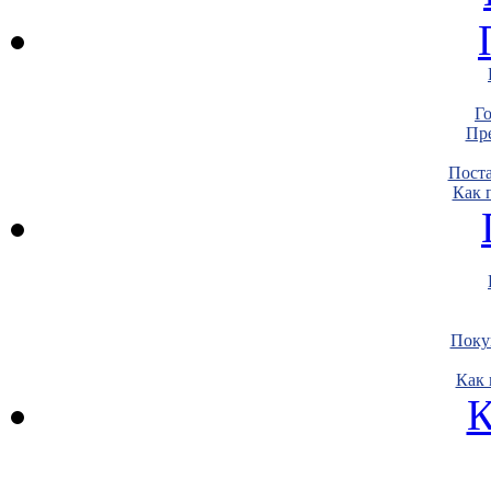
Г
Пре
Пост
Как 
Поку
Как 
К