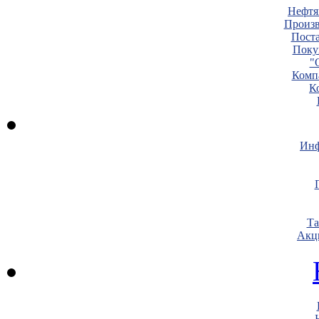
Нефтя
Произв
Пост
Поку
"
Комп
К
Инф
Т
Акц