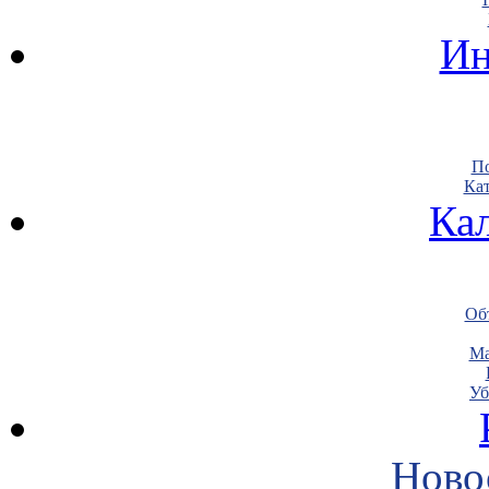
Ин
По
Кат
Ка
Объ
Ма
Уб
Ново