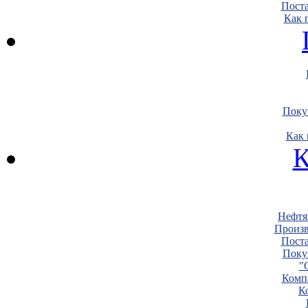
Пост
Как 
Поку
Как 
К
Нефтя
Произв
Пост
Поку
"
Комп
К