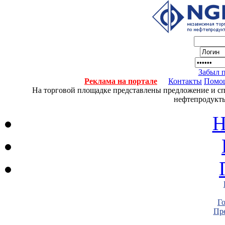
Забыл 
Реклама на портале
Контакты
Помо
На торговой площадке представлены предложение и спро
нефтепродукты
Н
Г
Пре