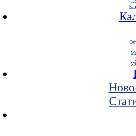
По
Кат
Ка
Объ
Ма
Уб
Ново
Стати