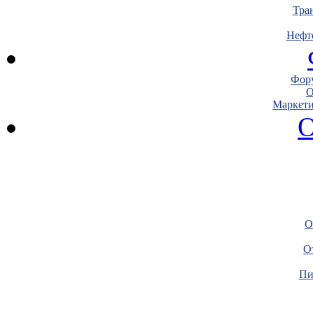
Тра
Нефт
Фору
О
Маркети
О
О
О
Пи