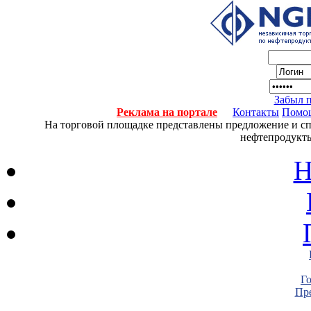
Забыл 
Реклама на портале
Контакты
Помо
На торговой площадке представлены предложение и спро
нефтепродукты
Н
Г
Пре