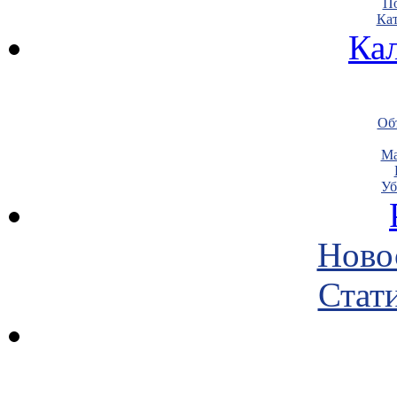
По
Кат
Ка
Объ
Ма
Уб
Ново
Стати