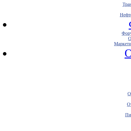
Тра
Нефт
Фору
О
Маркети
О
О
О
Пи