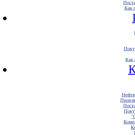
Пост
Как 
Поку
Как 
К
Нефтя
Произв
Пост
Поку
"
Комп
К