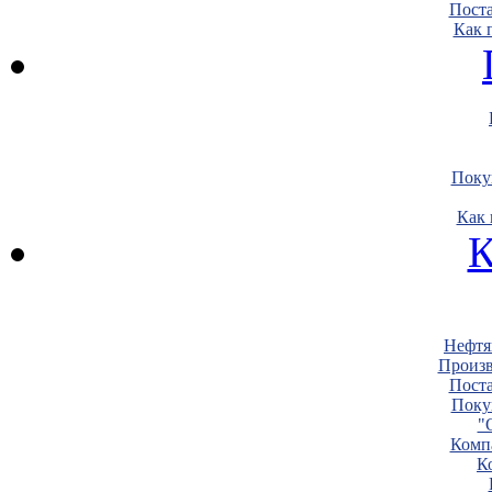
Пост
Как 
Поку
Как 
К
Нефтя
Произв
Пост
Поку
"
Комп
К