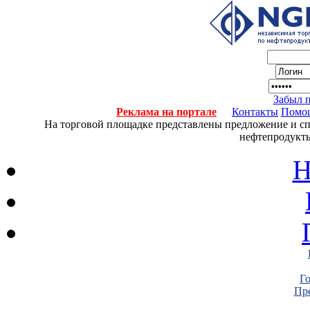
Забыл 
Реклама на портале
Контакты
Помо
На торговой площадке представлены предложение и спро
нефтепродукты
Н
Г
Пре