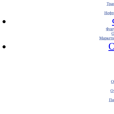
Тра
Нефт
Фору
О
Маркети
О
О
О
Пи