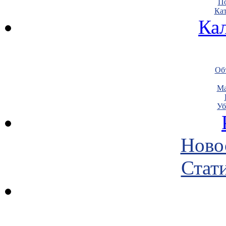
По
Кат
Ка
Объ
Ма
Уб
Ново
Стати