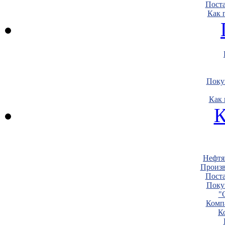
Пост
Как 
Поку
Как 
К
Нефтя
Произв
Пост
Поку
"
Комп
К