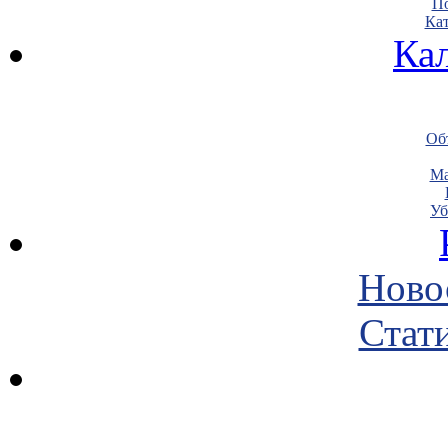
По
Кат
Ка
Объ
Ма
Уб
Ново
Стати