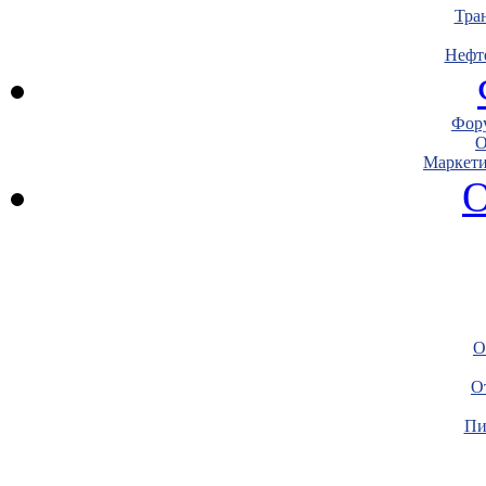
Тра
Нефт
Фору
О
Маркети
О
О
О
Пи