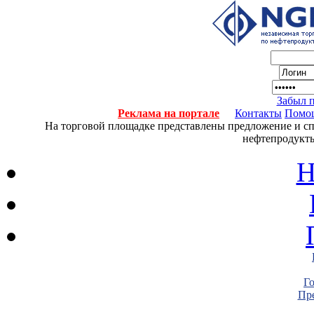
Забыл 
Реклама на портале
Контакты
Помо
На торговой площадке представлены предложение и спро
нефтепродукты
Н
Г
Пре