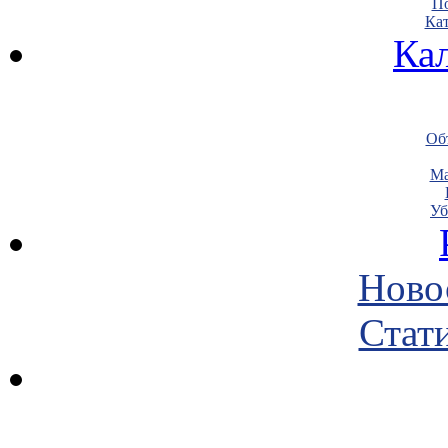
По
Кат
Ка
Объ
Ма
Уб
Ново
Стати