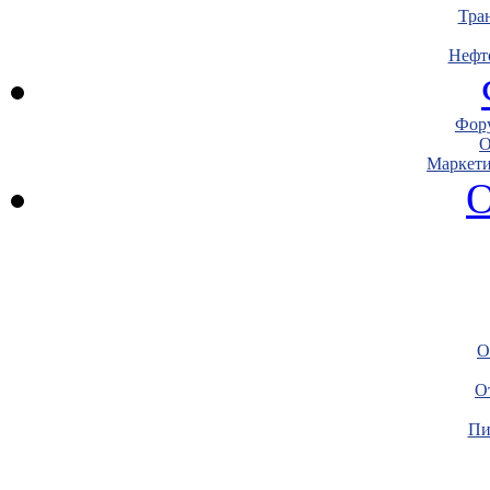
Тра
Нефт
Фору
О
Маркети
О
О
О
Пи