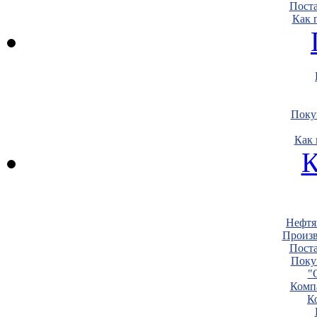
Пост
Как 
Поку
Как 
К
Нефтя
Произв
Пост
Поку
"
Комп
К