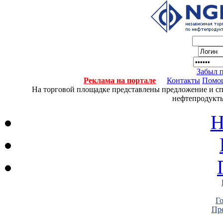
Забыл 
Реклама на портале
Контакты
Помо
На торговой площадке представлены предложение и спро
нефтепродукты
Н
Г
Пре