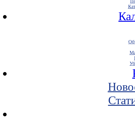
По
Кат
Ка
Объ
Ма
Уб
Ново
Стати