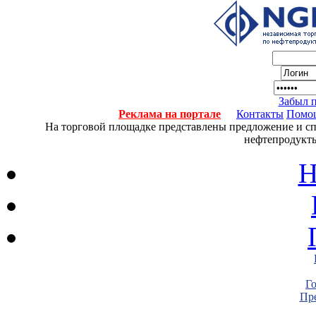
Забыл 
Реклама на портале
Контакты
Помо
На торговой площадке представлены предложение и спро
нефтепродукты
Н
Г
Пре