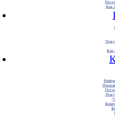
Пост
Как 
Поку
Как 
К
Нефтя
Произв
Пост
Поку
"
Комп
К