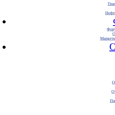
Тра
Нефт
Фору
О
Маркети
О
О
О
Пи