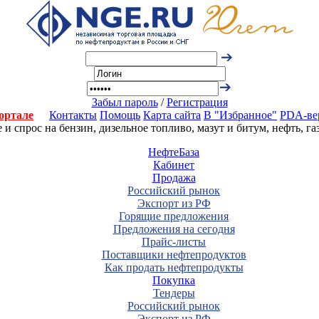
Забыл пароль
/
Регистрация
ортале
Контакты
Помощь
Карта сайта
В "Избранное"
PDA-ве
 спрос на бензин, дизельное топливо, мазут и битум, нефть, г
НефтеБаза
Кабинет
Продажа
Российский рынок
Экспорт из РФ
Горящие предложения
Предложения на сегодня
Прайс-листы
Поставщики нефтепродуктов
Как продать нефтепродукты
Покупка
Тендеры
Российский рынок
Экспорт из РФ