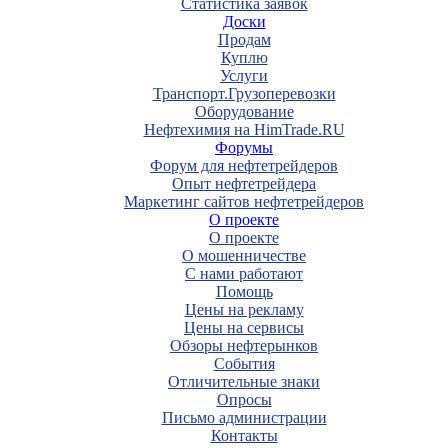
Статистика заявок
Доски
Продам
Куплю
Услуги
Транспорт.Грузоперевозки
Оборудование
Нефтехимия на HimTrade.RU
Форумы
Форум для нефтетрейдеров
Опыт нефтетрейдера
Маркетинг сайтов нефтетрейдеров
О проекте
О проекте
О мошенничестве
С нами работают
Помощь
Цены на рекламу
Цены на сервисы
Обзоры нефтерынков
События
Отличительные знаки
Опросы
Письмо администрации
Контакты