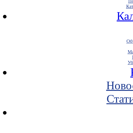
По
Кат
Ка
Объ
Ма
Уб
Ново
Стати