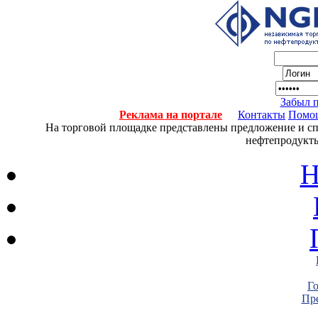
Забыл 
Реклама на портале
Контакты
Помо
На торговой площадке представлены предложение и спро
нефтепродукты
Н
Г
Пре