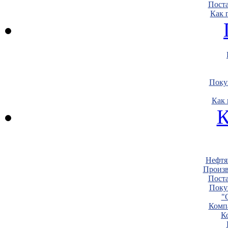
Пост
Как 
Поку
Как 
К
Нефтя
Произв
Пост
Поку
"
Комп
К