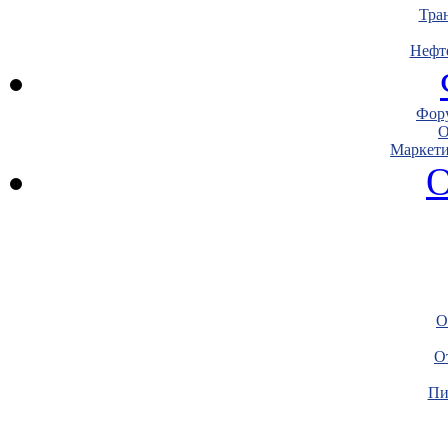
Тра
Нефт
Фору
О
Маркети
О
О
О
Пи