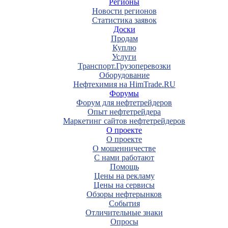
Регионы
Новости регионов
Статистика заявок
Доски
Продам
Куплю
Услуги
Транспорт.Грузоперевозки
Оборудование
Нефтехимия на HimTrade.RU
Форумы
Форум для нефтетрейдеров
Опыт нефтетрейдера
Маркетинг сайтов нефтетрейдеров
О проекте
О проекте
О мошенничестве
С нами работают
Помощь
Цены на рекламу
Цены на сервисы
Обзоры нефтерынков
События
Отличительные знаки
Опросы