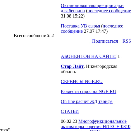
Октаноповышающие присадки
для бензина
(
последнее сообщение
31.08 15:22
)
Поставка УВ сырья
(
последнее
сообщение
27.07 17:47
)
Всего сообщений:
2
Подпиcаться
RSS
АБОНЕНТОВ НА САЙТЕ:
1
Стар Лайт
, Нижегородская
область
СЕРВИСЫ NGE.RU
Размести спрос на NGE.RU
On-line расчет ЖД тарифа
СТАТЬИ
06.02.23
Многофункциональные
активаторы горения HiTECH 0810
тика"