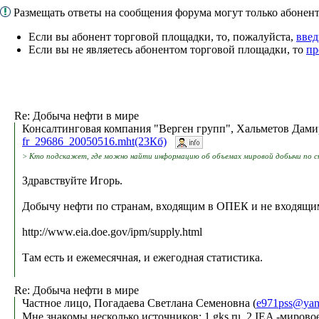
Размещать ответы на сообщения форума могут только абоне
Если вы абонент торговой площадки, то, пожалуйста,
введ
Если вы не являетесь абонентом торговой площадки, то
пр
Re: Добыча нефти в мире
Консалтинговая компания "Верген групп", Хальметов Дами
fr_29686_20050516.mht(23Кб)
> Кто подскажет, где можно найти информацию об объемах мировой добычи по стр
Здравствуйте Игорь.
Добычу нефти по странам, входящим в ОПЕК и не входящим 
http://www.eia.doe.gov/ipm/supply.html
Там есть и ежемесячная, и ежегодная статистика.
Re: Добыча нефти в мире
Частное лицо, Погадаева Светлана Семеновна (
e971pss@yan
Мне знакомы несколько источников: 1.gks.ru. 2 IEA -мировое