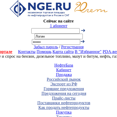
Сейчас на сайте
1 абонент
Забыл пароль
/
Регистрация
ортале
Контакты
Помощь
Карта сайта
В "Избранное"
PDA-ве
 спрос на бензин, дизельное топливо, мазут и битум, нефть, г
НефтеБаза
Кабинет
Продажа
Российский рынок
Экспорт из РФ
Горящие предложения
Предложения на сегодня
Прайс-листы
Поставщики нефтепродуктов
Как продать нефтепродукты
Покупка
Тендеры