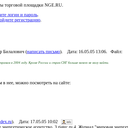
нты торговой площадки NGE.RU.
ите логин и пароль
.
ойдите регистрацию
.
р Билалович (
написать письмо
). Дата: 16.05.05 13:06. Файл:
анам в 2004 году. Кроме России и стран СНГ больше ничего не могу найти.
в нее, можно посмотреть на сайте:
dex.ru
). Дата: 17.05.05 10:02
 энергетическое агентство. 3.riatec.ru 4. Журнал "мировая энерге