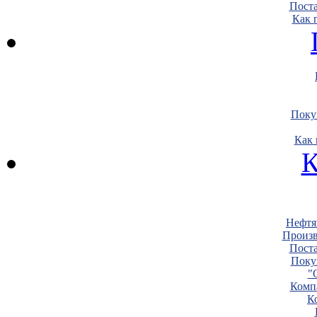
Пост
Как 
Поку
Как 
К
Нефтя
Произв
Пост
Поку
"
Комп
К