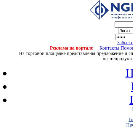
Забыл 
Реклама на портале
Контакты
Помо
На торговой площадке представлены предложение и спро
нефтепродукты
Н
Г
Пре