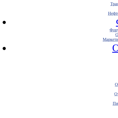
Тра
Нефт
Фору
О
Маркети
О
О
О
Пи