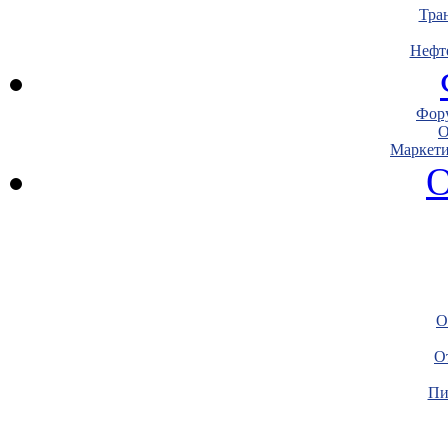
Тра
Нефт
Фору
О
Маркети
О
О
О
Пи