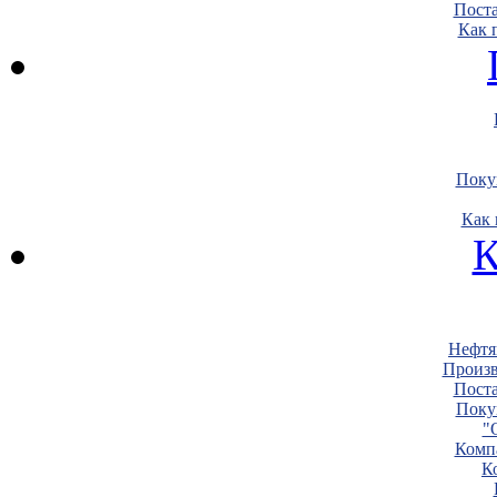
Пост
Как 
Поку
Как 
К
Нефтя
Произв
Пост
Поку
"
Комп
К