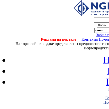
Забыл 
Реклама на портале
Контакты
Помо
На торговой площадке представлены предложение и спро
нефтепродукты
Н
Г
Пре