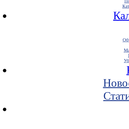
По
Кат
Ка
Объ
Ма
Уб
Ново
Стати