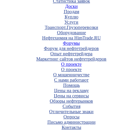
Статистика заявок
Доски
Продам
Куплю
Услуги
Транспорт.Грузоперевозки
Оборудование
Нефтехимия на HimTrade.RU
Форумы
Форум для нефтетрейдеров
Опыт нефтетрейдера
Маркетинг сайтов нефтетрейдеров
О проекте
О проекте
О мошенничестве
С нами работают
Помощь
Цены на рекламу
Цены на сервисы
Обзоры нефтерынков
События
Отличительные знаки
Опросы
Письмо администрации
Контакты