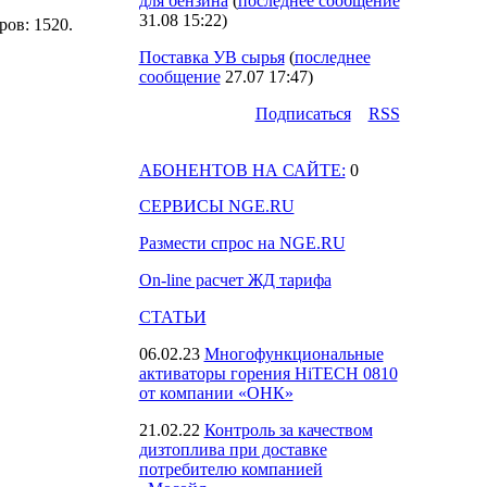
для бензина
(
последнее сообщение
31.08 15:22
)
тров: 1520.
Поставка УВ сырья
(
последнее
сообщение
27.07 17:47
)
Подпиcаться
RSS
АБОНЕНТОВ НА САЙТЕ:
0
СЕРВИСЫ NGE.RU
Размести спрос на NGE.RU
On-line расчет ЖД тарифа
СТАТЬИ
06.02.23
Многофункциональные
активаторы горения HiTECH 0810
от компании «ОНК»
21.02.22
Контроль за качеством
дизтоплива при доставке
потребителю компанией