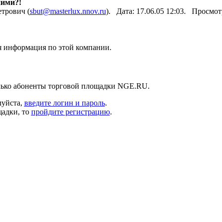
ними?!
трович (
sbut@masterlux.nnov.ru
). Дата: 17.06.05 12:03. Просмо
ая информация по этой компании.
лько абоненты торговой площадки NGE.RU.
луйста,
введите логин и пароль
.
щадки, то
пройдите регистрацию
.