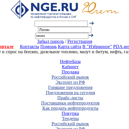
Забыл пароль
/
Регистрация
ортале
Контакты
Помощь
Карта сайта
В "Избранное"
PDA-ве
 спрос на бензин, дизельное топливо, мазут и битум, нефть, г
НефтеБаза
Кабинет
Продажа
Российский рынок
Экспорт из РФ
Горящие предложения
Предложения на сегодня
Прайс-листы
Поставщики нефтепродуктов
Как продать нефтепродукты
Покупка
Тендеры
Российский рынок
Экспорт из РФ