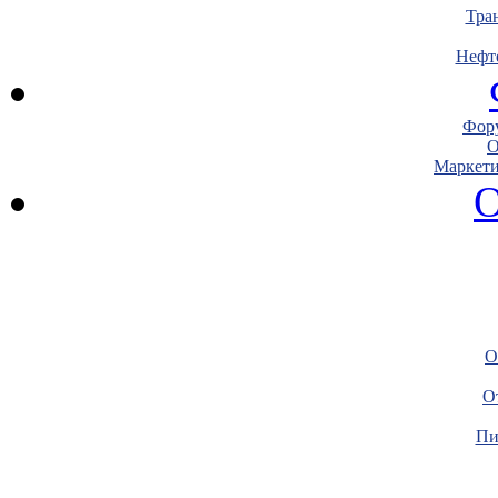
Тра
Нефт
Фору
О
Маркети
О
О
О
Пи