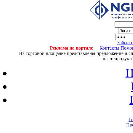
Забыл 
Реклама на портале
Контакты
Помо
На торговой площадке представлены предложение и спро
нефтепродукты
Н
Г
Пре