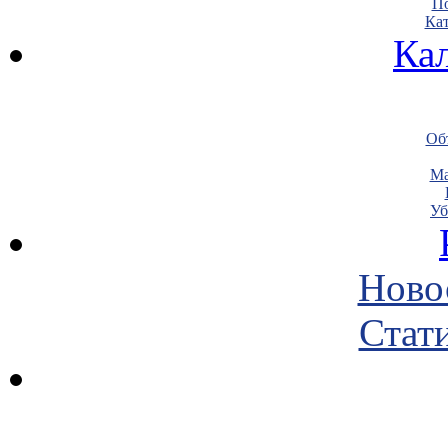
По
Кат
Ка
Объ
Ма
Уб
Ново
Стати