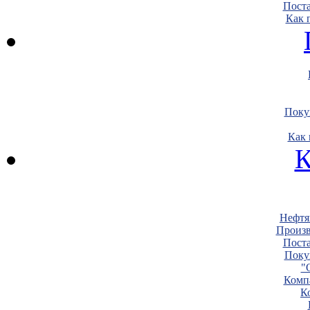
Пост
Как 
Поку
Как 
К
Нефтя
Произв
Пост
Поку
"
Комп
К