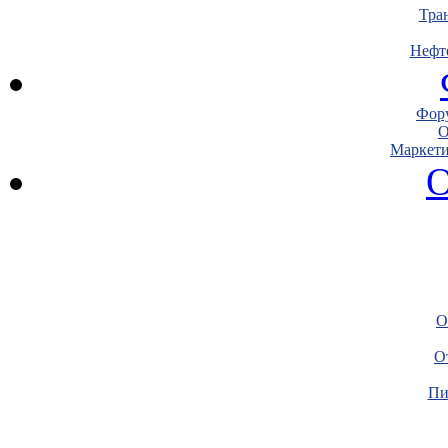
Тра
Нефт
Фору
О
Маркети
О
О
О
Пи