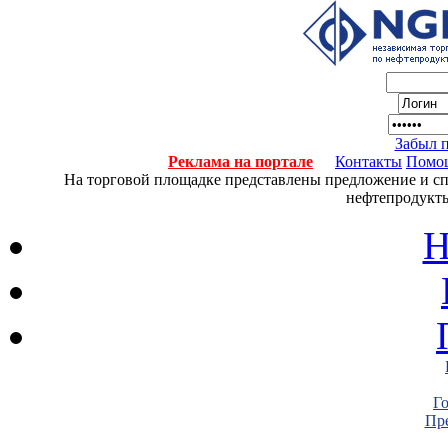
Забыл 
Реклама на портале
Контакты
Помо
На торговой площадке представлены предложение и спро
нефтепродукты
Н
Г
Пре