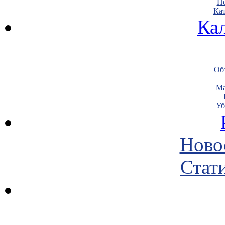
По
Кат
Ка
Объ
Ма
Уб
Ново
Стати