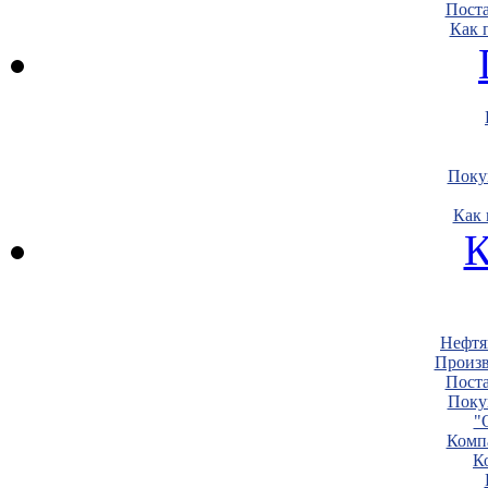
Пост
Как 
Поку
Как 
К
Нефтя
Произв
Пост
Поку
"
Комп
К