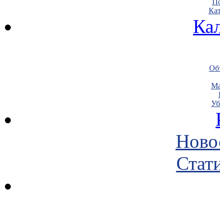
По
Кат
Ка
Объ
Ма
Уб
Ново
Стати