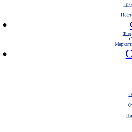
Тра
Нефт
Фору
О
Маркети
О
О
О
Пи