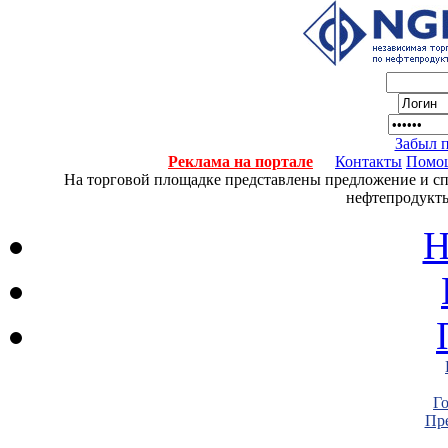
Забыл 
Реклама на портале
Контакты
Помо
На торговой площадке представлены предложение и спро
нефтепродукты
Н
Г
Пре