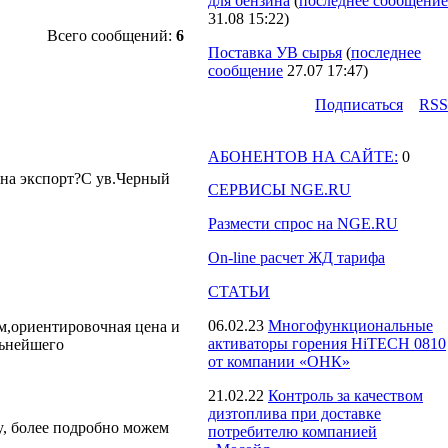
для бензина
(
последнее сообщение
31.08 15:22
)
Всего сообщений:
6
Поставка УВ сырья
(
последнее
сообщение
27.07 17:47
)
Подпиcаться
RSS
АБОНЕНТОВ НА САЙТЕ:
0
 на экспорт?С ув.Черный
СЕРВИСЫ NGE.RU
Размести спрос на NGE.RU
On-line расчет ЖД тарифа
СТАТЬИ
06.02.23
Многофункциональные
м,ориентировочная цена и
активаторы горения HiTECH 0810
льнейшего
от компании «ОНК»
21.02.22
Контроль за качеством
дизтоплива при доставке
y, более подробно можем
потребителю компанией