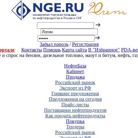
Забыл пароль
/
Регистрация
ортале
Контакты
Помощь
Карта сайта
В "Избранное"
PDA-ве
 спрос на бензин, дизельное топливо, мазут и битум, нефть, г
НефтеБаза
Кабинет
Продажа
Российский рынок
Экспорт из РФ
Горящие предложения
Предложения на сегодня
Прайс-листы
Поставщики нефтепродуктов
Как продать нефтепродукты
Покупка
Тендеры
Российский рынок
Экспорт из РФ