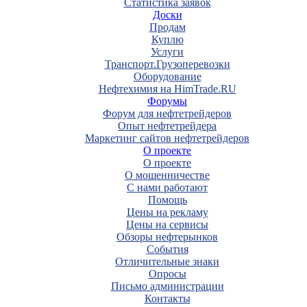
Статистика заявок
Доски
Продам
Куплю
Услуги
Транспорт.Грузоперевозки
Оборудование
Нефтехимия на HimTrade.RU
Форумы
Форум для нефтетрейдеров
Опыт нефтетрейдера
Маркетинг сайтов нефтетрейдеров
О проекте
О проекте
О мошенничестве
С нами работают
Помощь
Цены на рекламу
Цены на сервисы
Обзоры нефтерынков
События
Отличительные знаки
Опросы
Письмо администрации
Контакты