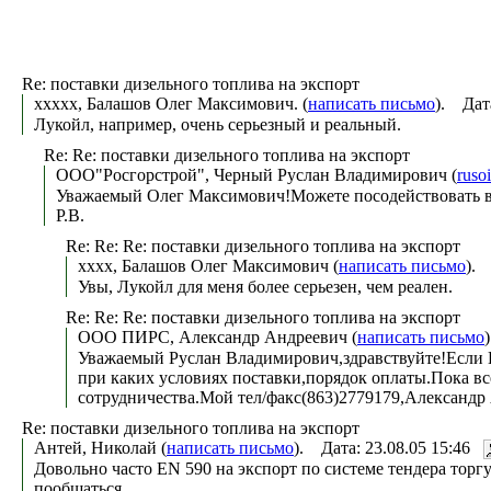
Re: поставки дизельного топлива на экспорт
xxxxx, Балашов Олег Максимович. (
написать письмо
). Дат
Лукойл, например, очень серьезный и реальный.
Re: Re: поставки дизельного топлива на экспорт
ООО"Росгорстрой", Черный Руслан Владимирович (
ruso
Уважаемый Олег Максимович!Можете посодействовать в 
Р.В.
Re: Re: Re: поставки дизельного топлива на экспорт
xxxx, Балашов Олег Максимович (
написать письмо
). 
Увы, Лукойл для меня более серьезен, чем реален.
Re: Re: Re: поставки дизельного топлива на экспорт
ООО ПИРС, Александр Андреевич (
написать письмо
Уважаемый Руслан Владимирович,здравствуйте!Если В
при каких условиях поставки,порядок оплаты.Пока вс
сотрудничества.Мой тел/факс(863)2779179,Александр 
Re: поставки дизельного топлива на экспорт
Антей, Николай (
написать письмо
). Дата: 23.08.05 15:46
Довольно часто EN 590 на экспорт по системе тендера торг
пообщаться.