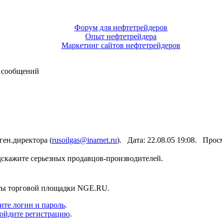
Форум для нефтетрейдеров
Опыт нефтетрейдера
Маркетинг сайтов нефтетрейдеров
 сообщений
ен.директора (
rusoilgas@inarnet.ru
). Дата: 22.08.05 19:08. Про
дскажите серьезных продавцов-производителей.
нты торговой площадки NGE.RU.
ите логин и пароль
.
ойдите регистрацию
.