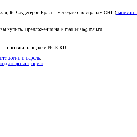
й, ltd Саудегеров Ерлан - менеджер по странам СНГ (
написать
овы купить. Предложения на E-mail:erlan@mail.ru
нты торговой площадки NGE.RU.
ите логин и пароль
.
ойдите регистрацию
.