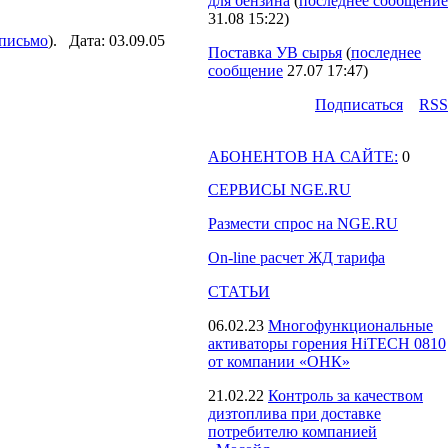
для бензина
(
последнее сообщение
31.08 15:22
)
 письмо
). Дата: 03.09.05
Поставка УВ сырья
(
последнее
сообщение
27.07 17:47
)
Подпиcаться
RSS
АБОНЕНТОВ НА САЙТЕ:
0
СЕРВИСЫ NGE.RU
Размести спрос на NGE.RU
On-line расчет ЖД тарифа
СТАТЬИ
06.02.23
Многофункциональные
активаторы горения HiTECH 0810
от компании «ОНК»
21.02.22
Контроль за качеством
дизтоплива при доставке
потребителю компанией