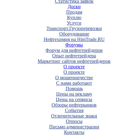
Статистика заявок
Доски
Продам
Куплю
Услуги
Транспорт.Грузоперевозки
Оборудование
Нефтехимия на HimTrade.RU
Форумы
Форум для нефтетрейдеров
Опыт нефтетрейдера
Маркетинг сайтов нефтетрейдеров
О проекте
О проекте
О мошенничестве
С нами работают
Помощь
Цены на рекламу
Цены на сервисы
Обзоры нефтерынков
События
Отличительные знаки
Опросы
Письмо администрации
Контакты