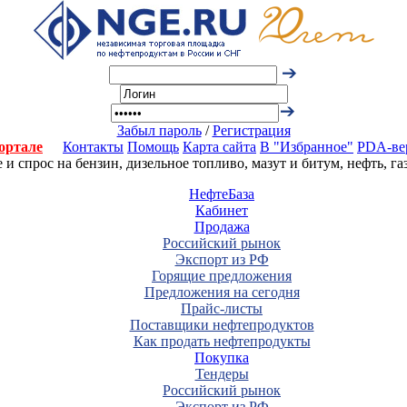
Забыл пароль
/
Регистрация
ортале
Контакты
Помощь
Карта сайта
В "Избранное"
PDA-ве
 спрос на бензин, дизельное топливо, мазут и битум, нефть, г
НефтеБаза
Кабинет
Продажа
Российский рынок
Экспорт из РФ
Горящие предложения
Предложения на сегодня
Прайс-листы
Поставщики нефтепродуктов
Как продать нефтепродукты
Покупка
Тендеры
Российский рынок
Экспорт из РФ