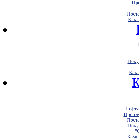
Пре
Пост
Как 
Поку
Как 
К
Нефтя
Произв
Пост
Поку
"
Комп