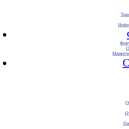
Тра
Нефт
Фору
О
Маркети
О
О
О
Пи