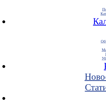
По
Кат
Ка
Объ
Ма
Уб
Ново
Стати