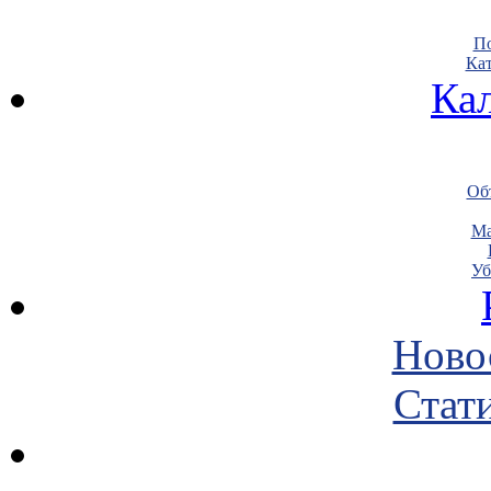
По
Кат
Ка
Объ
Ма
Уб
Ново
Стати