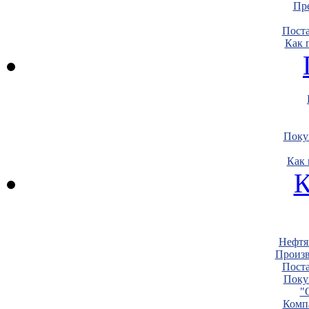
Пре
Пост
Как 
Поку
Как 
К
Нефтя
Произв
Пост
Поку
"
Комп