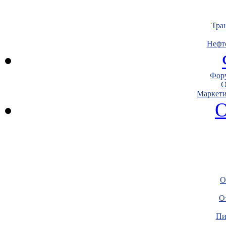
Тра
Нефт
Фору
О
Маркети
О
О
О
Пи