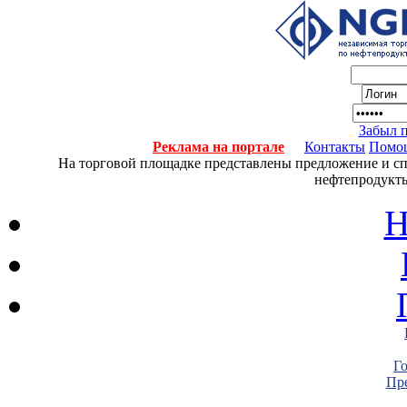
Забыл 
Реклама на портале
Контакты
Помо
На торговой площадке представлены предложение и спро
нефтепродукты
Н
Г
Пре