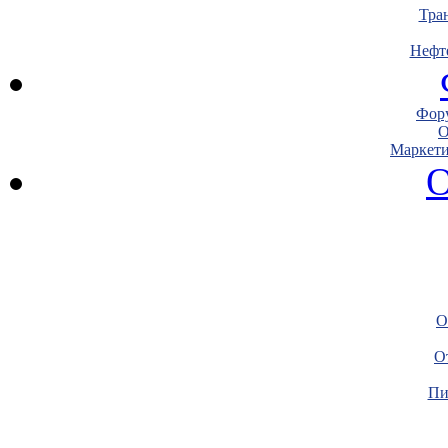
Тра
Нефт
Фору
О
Маркети
О
О
О
Пи