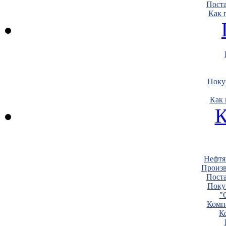
Пост
Как 
Поку
Как 
К
Нефтя
Произв
Пост
Поку
"
Комп
К