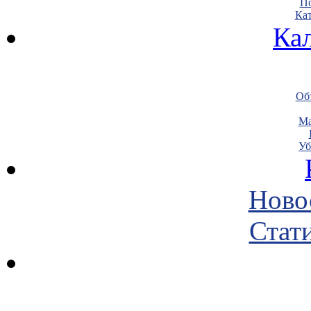
По
Кат
Ка
Объ
Ма
Уб
Ново
Стати