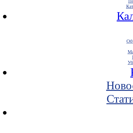
По
Кат
Ка
Объ
Ма
Уб
Ново
Стати