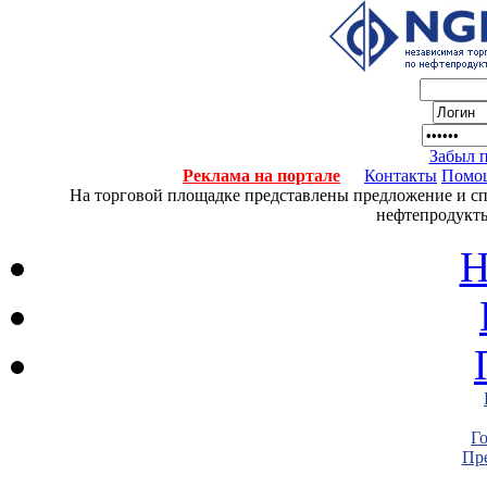
Забыл 
Реклама на портале
Контакты
Помо
На торговой площадке представлены предложение и спро
нефтепродукты
Н
Г
Пре