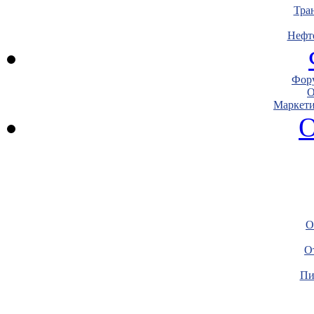
Тра
Нефт
Фору
О
Маркети
О
О
О
Пи