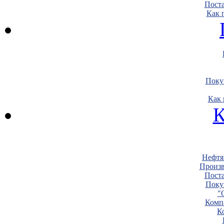
Пост
Как 
Поку
Как 
К
Нефтя
Произв
Пост
Поку
"
Комп
К